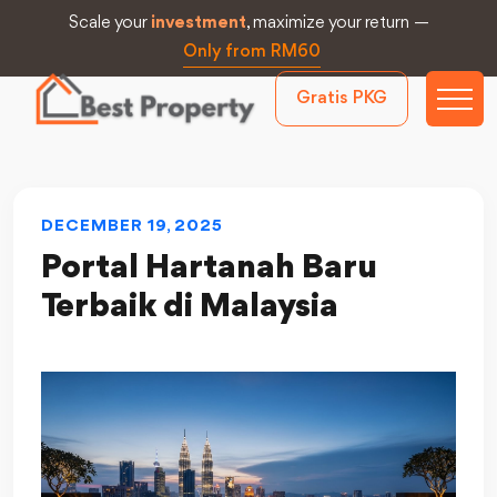
Scale your
investment
, maximize your return —
Only from RM60
Gratis PKG
DECEMBER 19, 2025
Portal Hartanah Baru
Terbaik di Malaysia